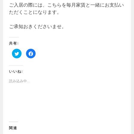
ご入居の際には、こちらを毎月家賃と一緒にお支払い
ただくことになります。
ご承知おきくださいませ。
共有:
ク
F
リ
a
ッ
c
ク
e
し
b
て
o
いいね:
T
o
w
k
読み込み中...
i
で
t
共
t
有
e
す
r
る
で
に
共
は
有
ク
(
リ
新
ッ
し
ク
い
し
ウ
て
ィ
く
関連
ン
だ