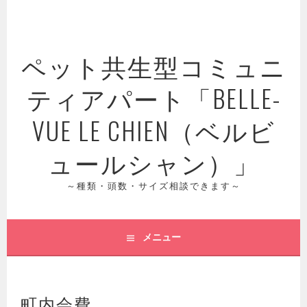
コ
ン
テ
ペット共生型コミュニ
ン
ツ
ティアパート「BELLE-
へ
ス
VUE LE CHIEN（ベルビ
キ
ッ
ュールシャン）」
プ
～種類・頭数・サイズ相談できます～
メニュー
町内会費