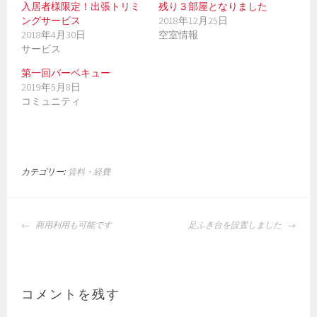
ド
さ
入居者様限定！出張トリミ
残り３部屋となりました
ウ
い
で
(
ングサービス
2018年12月25日
開
新
2018年4月30日
空室情報
き
し
ま
い
サービス
す
ウ
)
ィ
ン
第一回バーベキュー
ド
2019年5月8日
ウ
で
コミュニティ
開
き
ま
す
)
カテゴリー:
賃料・経費
投
商用利用も可能です
足ふき台を設置しました
稿
ナ
ビ
ゲ
コメントを残す
ー