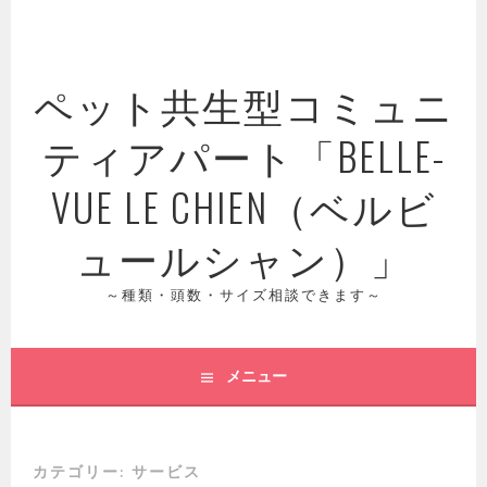
コ
ン
テ
ペット共生型コミュニ
ン
ツ
ティアパート「BELLE-
へ
ス
VUE LE CHIEN（ベルビ
キ
ッ
ュールシャン）」
プ
～種類・頭数・サイズ相談できます～
メニュー
カテゴリー:
サービス