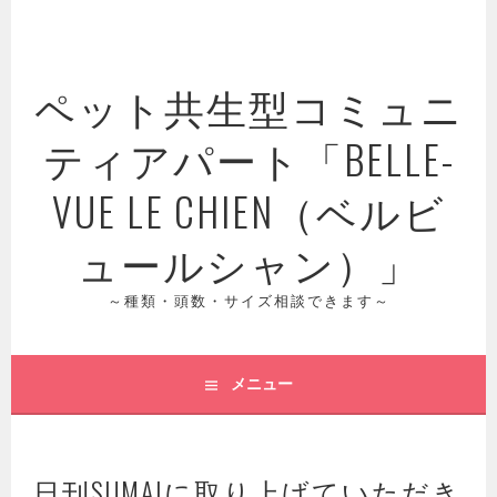
コ
ン
テ
ペット共生型コミュニ
ン
ツ
ティアパート「BELLE-
へ
ス
VUE LE CHIEN（ベルビ
キ
ッ
ュールシャン）」
プ
～種類・頭数・サイズ相談できます～
メニュー
日刊SUMAIに取り上げていただき