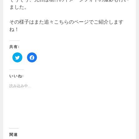
ました。
その様子はまた追々こちらのページでご紹介します
ね！
共有:
ク
F
リ
a
ッ
c
ク
e
し
b
て
o
いいね:
T
o
w
k
読み込み中...
i
で
t
共
t
有
e
す
r
る
で
に
共
は
有
ク
(
リ
新
ッ
し
ク
い
し
ウ
て
ィ
く
関連
ン
だ