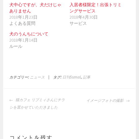
ド
さ
犬中心ですが、犬だけじゃ
入居者様限定！出張トリミ
ウ
い
で
(
ありません
ングサービス
開
新
2018年1月23日
2018年4月30日
き
し
ま
い
よくある質問
サービス
す
ウ
)
ィ
ン
犬のうんちについて
ド
2018年1月14日
ウ
で
ルール
開
き
ま
す
)
カテゴリー:
ニュース
|
タグ:
日刊Sumai
,
記事
投
猫カフェ リプミィさんにチラ
イメージフォトの撮影
稿
シを置かせていただきました
ナ
ビ
ゲ
ー
コメントを残す